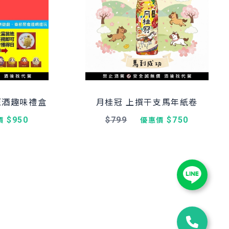
原酒趣味禮盒
月桂冠 上撰干支馬年紙卷
$950
$799
$750
價
優惠價