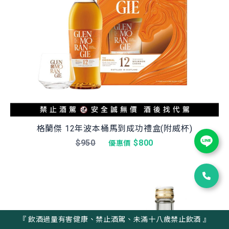
格蘭傑 12年波本桶馬到成功禮盒(附威杯)
$950
$800
優惠價
『 飲酒過量有害健康、禁止酒駕、未滿十八歲禁止飲酒 』